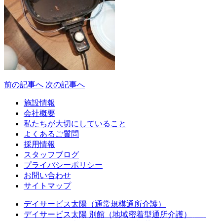
前の記事へ
次の記事へ
施設情報
会社概要
私たちが大切にしていること
よくあるご質問
採用情報
スタッフブログ
プライバシーポリシー
お問い合わせ
サイトマップ
デイサービス太陽（通常規模通所介護）
デイサービス太陽 別館（地域密着型通所介護）
休止中