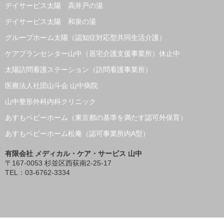
デイサービス太陽 高井戸の湯
デイサービス太陽 和泉の湯
グループホーム太陽（認知症対応型共同生活介護）
ケアプランセンター山中（居宅介護支援事業所）休止中
太陽訪問看護ステーション（訪問看護事業所）
医療法人社団山斗会 山中病院
山中整形外科内科クリニック
あすもベビーホーム（東京都の基準を満たす認可外保育）
あすもベビーホーム松庵（認可事業所内A型）
有限会社 メディカル・ケア・サービス 山中
〒167-0053 杉並区西荻南2-25-17
TEL：03-6762-3334