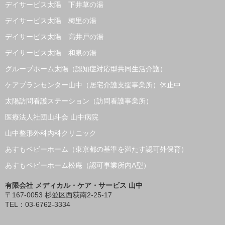
デイサービス太陽 下井草の湯
デイサービス太陽 梅里の湯
デイサービス太陽 高井戸の湯
デイサービス太陽 和泉の湯
グループホーム太陽（認知症対応型共同生活介護）
ケアプランセンター山中（居宅介護支援事業所）休止中
太陽訪問看護ステーション（訪問看護事業所）
医療法人社団山斗会 山中病院
山中整形外科内科クリニック
あすもベビーホーム（東京都の基準を満たす認可外保育）
あすもベビーホーム松庵（認可事業所内A型）
有限会社 メディカル・ケア・サービス 山中
〒167-0053 杉並区西荻南2-25-17
TEL：03-6762-3334