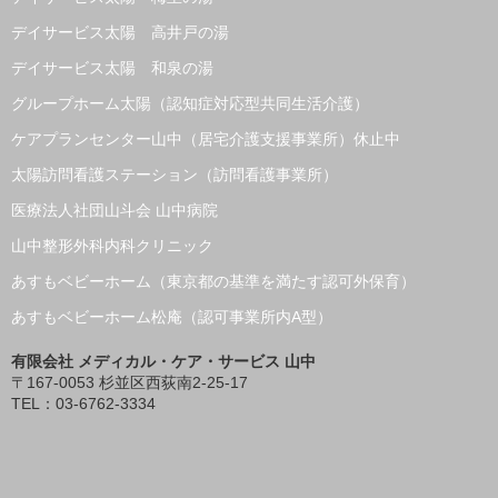
デイサービス太陽 高井戸の湯
デイサービス太陽 和泉の湯
グループホーム太陽（認知症対応型共同生活介護）
ケアプランセンター山中（居宅介護支援事業所）休止中
太陽訪問看護ステーション（訪問看護事業所）
医療法人社団山斗会 山中病院
山中整形外科内科クリニック
あすもベビーホーム（東京都の基準を満たす認可外保育）
あすもベビーホーム松庵（認可事業所内A型）
有限会社 メディカル・ケア・サービス 山中
〒167-0053 杉並区西荻南2-25-17
TEL：03-6762-3334