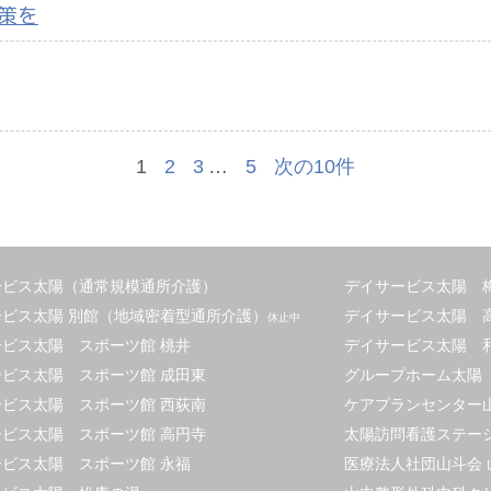
策を
1
2
3
…
5
次の10件
ービス太陽（通常規模通所介護）
デイサービス太陽 
ービス太陽 別館（地域密着型通所介護）
デイサービス太陽 
休止中
ビス太陽 スポーツ館 桃井
デイサービス太陽 
ビス太陽 スポーツ館 成田東
グループホーム太陽
ビス太陽 スポーツ館 西荻南
ケアプランセンター
ビス太陽 スポーツ館 高円寺
太陽訪問看護ステー
ビス太陽 スポーツ館 永福
医療法人社団山斗会 