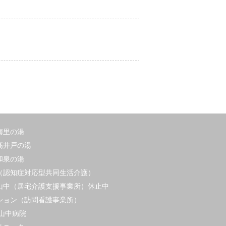
梅里の湯
高井戸の湯
和泉の湯
（認知症対応型共同生活介護）
山中（居宅介護支援事業所）休止中
ション（訪問看護事業所）
山中病院